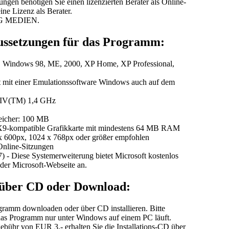
ungen benötigen Sie einen lizenzierten Berater als Online-
eine Lizenz als Berater.
CSG MEDIEN.
ussetzungen für das Programm:
S Windows 98, ME, 2000, XP Home, XP Professional,
 mit einer Emulationssoftware Windows auch auf dem
m IV(TM) 1,4 GHz
peicher: 100 MB
tX9-kompatible Grafikkarte mit mindestens 64 MB RAM
x 600px, 1024 x 768px oder größer empfohlen
Online-Sitzungen
) - Diese Systemerweiterung bietet Microsoft kostenlos
er Microsoft-Webseite an.
n über CD oder Download:
gramm downloaden oder über CD installieren. Bitte
 das Programm nur unter Windows auf einem PC läuft.
bühr von EUR 3,- erhalten Sie die Installations-CD über