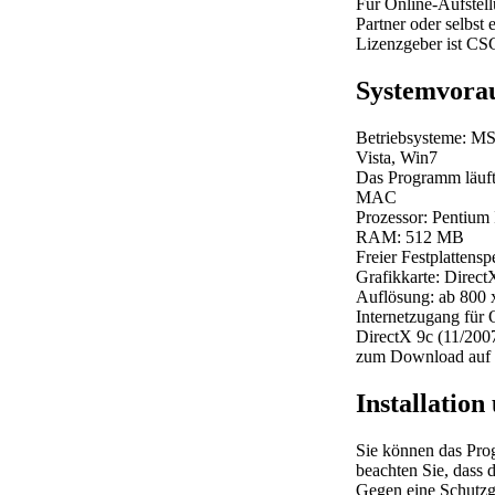
Für Online-Aufstell
Partner oder selbst 
Lizenzgeber ist 
Systemvora
Betriebsysteme: M
Vista, Win7
Das Programm läuft
MAC
Prozessor: Pentiu
RAM: 512 MB
Freier Festplattens
Grafikkarte: Direc
Auflösung: ab 800 
Internetzugang für 
DirectX 9c (11/2007
zum Download auf d
Installatio
Sie können das Pro
beachten Sie, dass
Gegen eine Schutzge