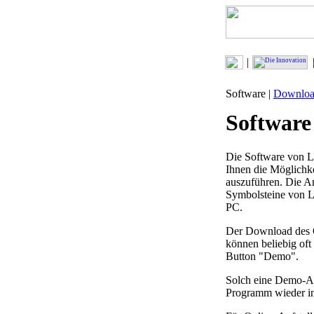
|
Software |
Downlo
Software
Die Software von LP
Ihnen die Möglichke
auszuführen. Die An
Symbolsteine von LP
PC.
Der Download des O
können beliebig oft
Button "Demo".
Solch eine Demo-Au
Programm wieder in 