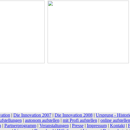
vation
|
Die Innovation 2007
|
Die Innovation 2008
|
Ursprung - Histori
fstellungen
|
autonom aufstellen
|
mit Profi aufstellen
|
online aufstelle
n
|
Partnerprogramm
|
Veranstaltungen
|
Presse
|
Impressum
|
Kontakt
|