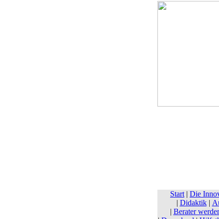
Start
|
Die Inno
|
Didaktik
|
Au
|
Berater werde