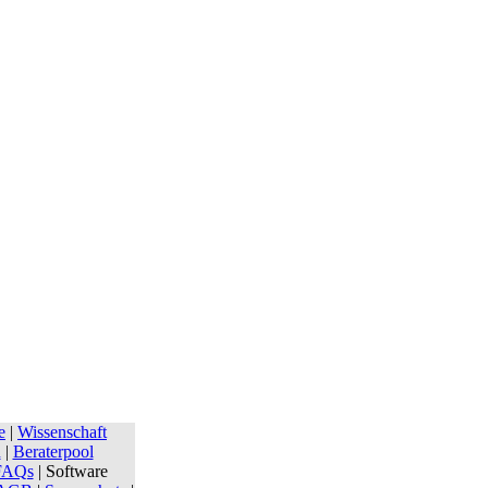
e
|
Wissenschaft
n
|
Beraterpool
FAQs
| Software